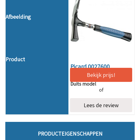
Picard 0027600
Bekijk prijs!
Beste koop straathamer
Duits model
of
Lees de review
PRODUCTEIGENSCHAPPEN