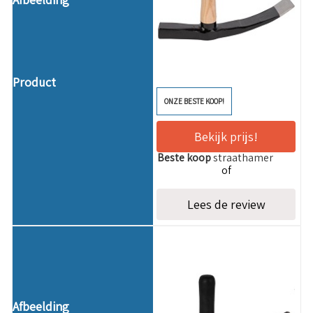
ONZE BESTE KOOP!
Talen Tools Z20C
Bekijk prijs!
Beste koop
straathamer
of
Lees de review