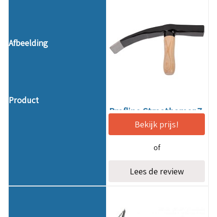
Profline Straathamer 7
Bekijk prijs!
cm
Beste
budget
straathamer
of
Lees de review