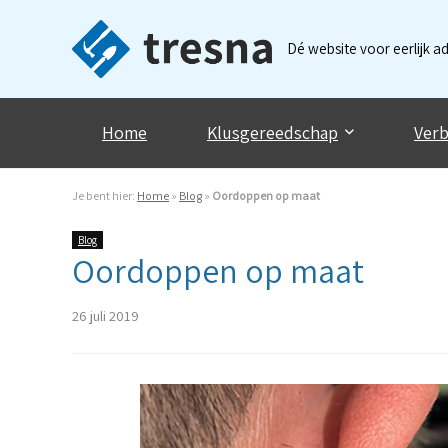
Dé website voor eerlijk a
Home
Klusgereedschap
Verb
Je bent hier:
Home
»
Blog
»
Oordoppen op maat
Blog
Oordoppen op maat
26 juli 2019