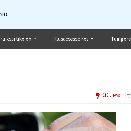
dvies
ruiksartikelen
Klusaccessoires
Tuinger
313
Views