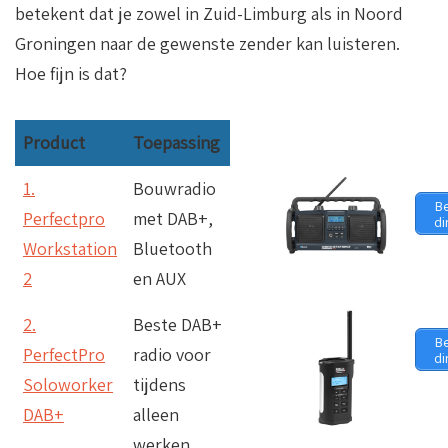
betekent dat je zowel in Zuid-Limburg als in Noord
Groningen naar de gewenste zender kan luisteren.
Hoe fijn is dat?
Product
Toepassing
1.
Bouwradio
Be
Perfectpro
met DAB+,
di
Workstation
Bluetooth
2
en AUX
2.
Beste
DAB+
Be
PerfectPro
radio voor
di
Soloworker
tijdens
DAB+
alleen
werken