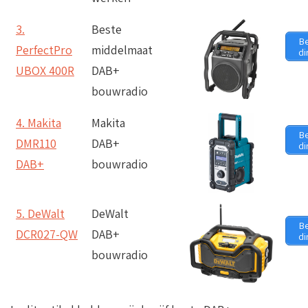
3.
Beste
Be
PerfectPro
middelmaat
di
UBOX 400R
DAB+
bouwradio
4. Makita
Makita
Be
DMR110
DAB+
di
DAB+
bouwradio
5. DeWalt
DeWalt
Be
DCR027-QW
DAB+
di
bouwradio