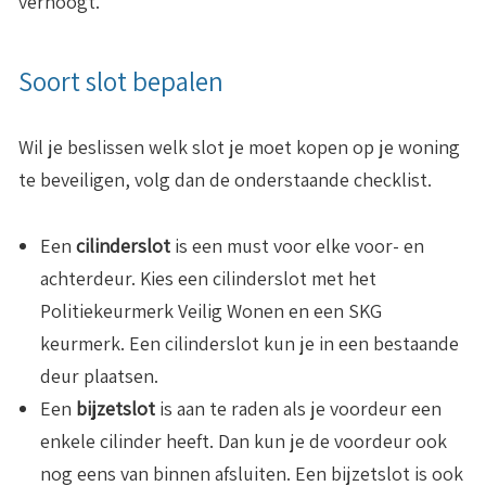
verhoogt.
Soort slot bepalen
Wil je beslissen welk slot je moet kopen op je woning
te beveiligen, volg dan de onderstaande checklist.
Een
cilinderslot
is een must voor elke voor- en
achterdeur. Kies een cilinderslot met het
Politiekeurmerk Veilig Wonen en een SKG
keurmerk. Een cilinderslot kun je in een bestaande
deur plaatsen.
Een
bijzetslot
is aan te raden als je voordeur een
enkele cilinder heeft. Dan kun je de voordeur ook
nog eens van binnen afsluiten. Een bijzetslot is ook