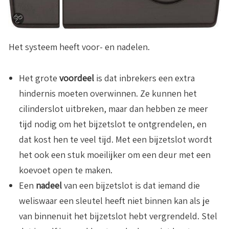
Het systeem heeft voor- en nadelen.
Het grote
voordeel
is dat inbrekers een extra
hindernis moeten overwinnen. Ze kunnen het
cilinderslot uitbreken, maar dan hebben ze meer
tijd nodig om het bijzetslot te ontgrendelen, en
dat kost hen te veel tijd. Met een bijzetslot wordt
het ook een stuk moeilijker om een deur met een
koevoet open te maken.
Een
nadeel
van een bijzetslot is dat iemand die
weliswaar een sleutel heeft niet binnen kan als je
van binnenuit het bijzetslot hebt vergrendeld. Stel