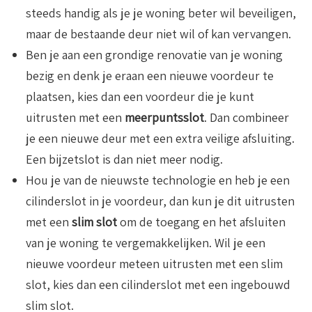
steeds handig als je je woning beter wil beveiligen,
maar de bestaande deur niet wil of kan vervangen.
Ben je aan een grondige renovatie van je woning
bezig en denk je eraan een nieuwe voordeur te
plaatsen, kies dan een voordeur die je kunt
uitrusten met een
meerpuntsslot
. Dan combineer
je een nieuwe deur met een extra veilige afsluiting.
Een bijzetslot is dan niet meer nodig.
Hou je van de nieuwste technologie en heb je een
cilinderslot in je voordeur, dan kun je dit uitrusten
met een
slim slot
om de toegang en het afsluiten
van je woning te vergemakkelijken. Wil je een
nieuwe voordeur meteen uitrusten met een slim
slot, kies dan een cilinderslot met een ingebouwd
slim slot.