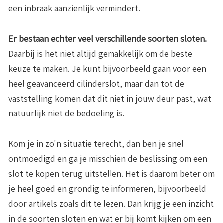
een inbraak aanzienlijk vermindert.
Er bestaan echter veel verschillende soorten sloten.
Daarbij is het niet altijd gemakkelijk om de beste
keuze te maken. Je kunt bijvoorbeeld gaan voor een
heel geavanceerd cilinderslot, maar dan tot de
vaststelling komen dat dit niet in jouw deur past, wat
natuurlijk niet de bedoeling is.
Kom je in zo'n situatie terecht, dan ben je snel
ontmoedigd en ga je misschien de beslissing om een
slot te kopen terug uitstellen. Het is daarom beter om
je heel goed en grondig te informeren, bijvoorbeeld
door artikels zoals dit te lezen. Dan krijg je een inzicht
in de soorten sloten en wat er bij komt kijken om een