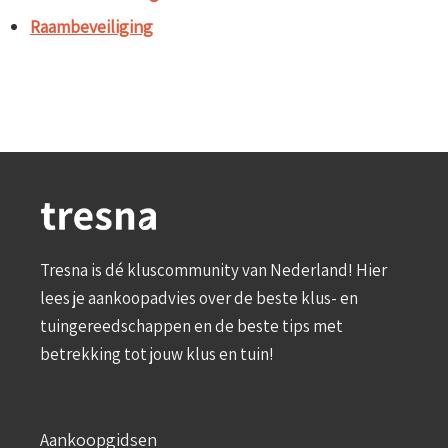
Raambeveiliging
Tresna is dé kluscommunity van Nederland! Hier
lees je aankoopadvies over de beste klus- en
tuingereedschappen en de beste tips met
betrekking tot jouw klus en tuin!
Aankoopgidsen