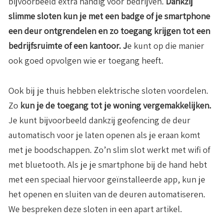
bijvoorbeeld extra handig voor bedrijven.
Dankzij
slimme sloten kun je met een badge of je smartphone
een deur ontgrendelen en zo toegang krijgen tot een
bedrijfsruimte of een kantoor. J
e kunt op die manier
ook goed opvolgen wie er toegang heeft.
Ook bij je thuis hebben elektrische sloten voordelen.
Zo
kun je de toegang tot je woning vergemakkelijken.
Je kunt bijvoorbeeld dankzij geofencing de deur
automatisch voor je laten openen als je eraan komt
met je boodschappen. Zo’n slim slot werkt met wifi of
met bluetooth. Als je je smartphone bij de hand hebt
met een speciaal hiervoor geïnstalleerde app, kun je
het openen en sluiten van de deuren automatiseren.
We bespreken deze sloten in een apart artikel.