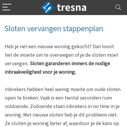
Sloten vervangen stappenplan
Heb je net een nieuwe woning gekocht? Dan loont
het de moeite om te overwegen of je de sloten moet
vervangen.
Sloten garanderen immers de nodige
inbraakveiligheid voor je woning.
Inbrekers hebben heel weinig moeite om oude sloten
open te breken. Vaak is een tiental seconden ruim
voldoende. Zodoende staan inbrekers in no time in je
woning. Met nieuwe sloten heb je dit probleem niet.
Ze sluiten je woning beter af, waardoor je de kans op