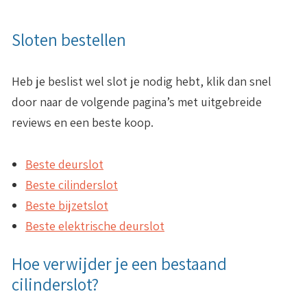
Sloten bestellen
Heb je beslist wel slot je nodig hebt, klik dan snel
door naar de volgende pagina’s met uitgebreide
reviews en een beste koop.
Beste deurslot
Beste cilinderslot
Beste bijzetslot
Beste elektrische deurslot
Hoe verwijder je een bestaand
cilinderslot?