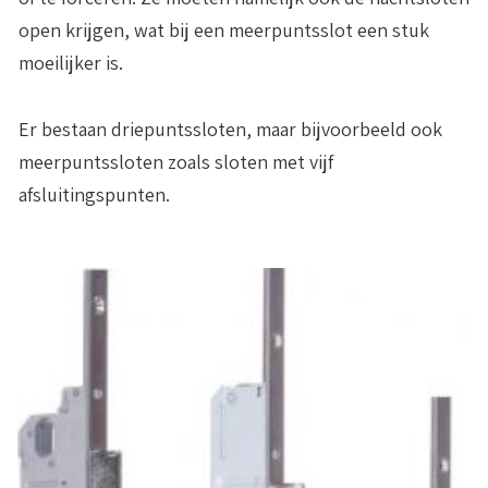
open krijgen, wat bij een meerpuntsslot een stuk
moeilijker is.
Er bestaan driepuntssloten, maar bijvoorbeeld ook
meerpuntssloten zoals sloten met vijf
afsluitingspunten.