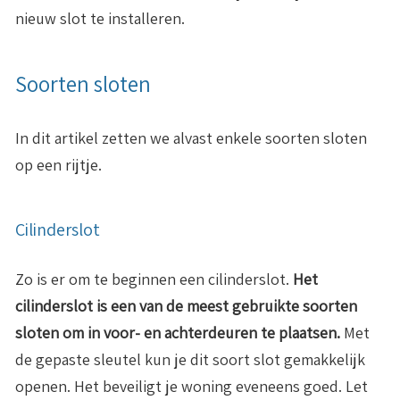
nieuw slot te installeren.
Soorten sloten
In dit artikel zetten we alvast enkele soorten sloten
op een rijtje.
Cilinderslot
Zo is er om te beginnen een cilinderslot.
Het
cilinderslot is een van de meest gebruikte soorten
sloten om in voor- en achterdeuren te plaatsen.
Met
de gepaste sleutel kun je dit soort slot gemakkelijk
openen. Het beveiligt je woning eveneens goed. Let