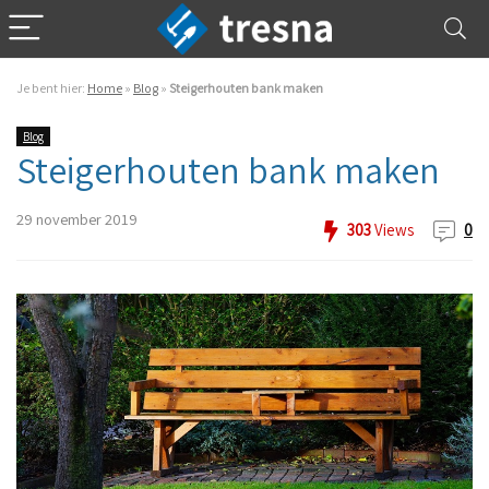
Je bent hier:
Home
»
Blog
»
Steigerhouten bank maken
Blog
Steigerhouten bank maken
29 november 2019
303
Views
0