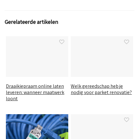
Gerelateerde artikelen
Draaikiepraam online laten
Welk gereedschap heb je
leveren: wanneer maatwerk
nodig voor parket renovatie?
loont