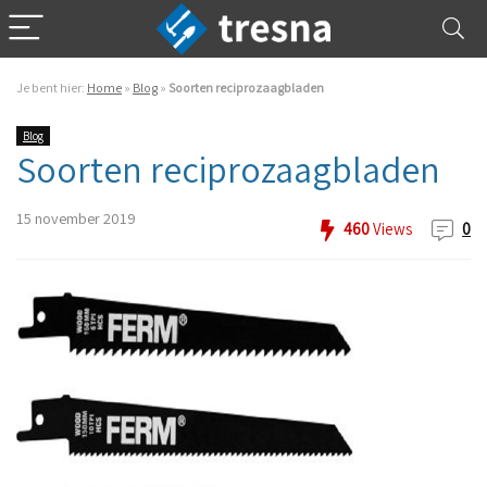
Je bent hier:
Home
»
Blog
»
Soorten reciprozaagbladen
Blog
Soorten reciprozaagbladen
15 november 2019
460
Views
0