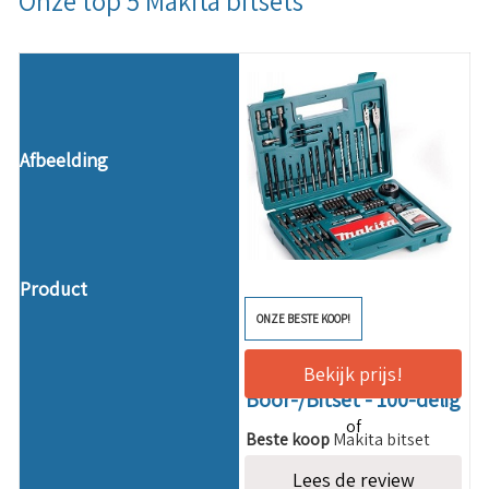
Onze top 5 Makita bitsets
ONZE BESTE KOOP!
Makita B-53811
Bekijk prijs!
Boor-/Bitset - 100-delig
of
Beste koop
Makita bitset
Lees de review