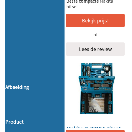
Beste
compacte
Makita
bitset
Bekijk prijs!
of
Lees de review
Makita D-37194 Bitset