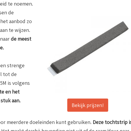
reid te noemen.
sen de
 het aanbod zo
 aan te wijzen.
 naar
de meest
e.
een strenge
 tot de
.5M is volgens
kte en het
 stuk aan.
Bekijk prijzen!
voor meerdere doeleinden kunt gebruiken.
Deze tochtstrip i
.
Het maakt daarbij bovendien niet uit of de raam/deur naar