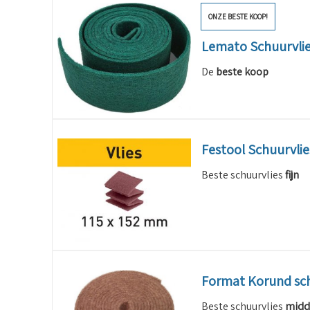
ONZE BESTE KOOP!
Lemato Schuurvlie
De
beste
koop
Festool Schuurvli
Beste schuurvlies
fijn
Format Korund sch
Beste schuurvlies
midd