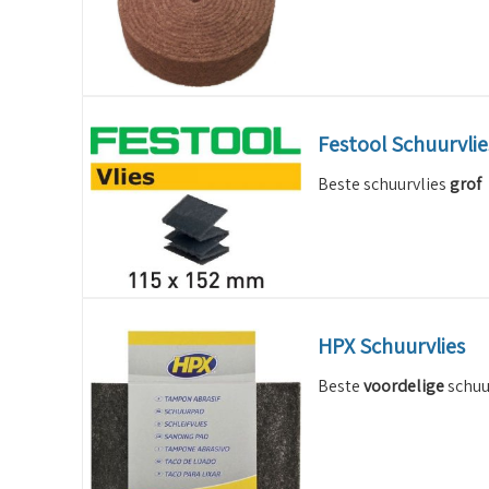
Festool Schuurvlie
Beste schuurvlies
gr​of
HPX Schuurvlies
Beste
voordelige
schuu