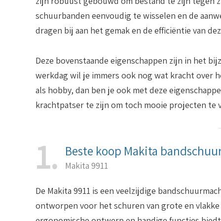
zijn robuust gebouwd om bestand te zijn tegen z
schuurbanden eenvoudig te wisselen en de aanwe
dragen bij aan het gemak en de efficiëntie van d
Deze bovenstaande eigenschappen zijn in het bij
werkdag wil je immers ook nog wat kracht over h
als hobby, dan ben je ook met deze eigenschappe
krachtpatser te zijn om toch mooie projecten te 
1
Beste koop Makita bandschuu
Makita 9911
De Makita 9911 is een veelzijdige bandschuurmachi
ontworpen voor het schuren van grote en vlakke 
ergonomische ontwerp en handige functies bied