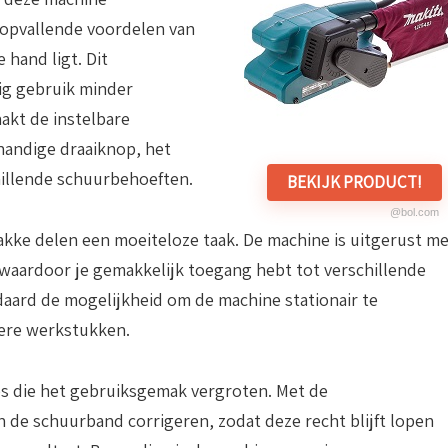
e opvallende voordelen van
 hand ligt. Dit
ig gebruik minder
akt de instelbare
handige draaiknop, het
hillende schuurbehoeften.
BEKIJK PRODUCT!
@bol.com
lakke delen een moeiteloze taak. De machine is uitgerust m
 waardoor je gemakkelijk toegang hebt tot verschillende
daard de mogelijkheid om de machine stationair te
gere werkstukken.
es die het gebruiksgemak vergroten. Met de
n de schuurband corrigeren, zodat deze recht blijft lopen