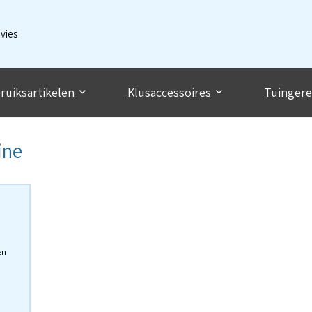
dvies
ruiksartikelen
Klusaccessoires
Tuinger
ine
en