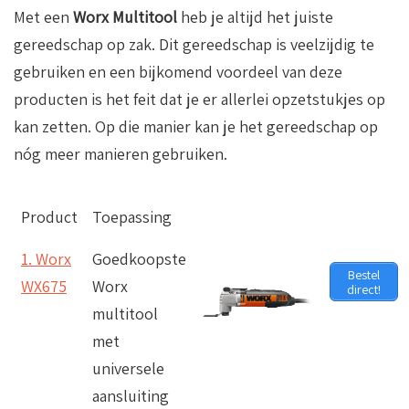
Met een
Worx Multitool
heb je altijd het juiste
gereedschap op zak. Dit gereedschap is veelzijdig te
gebruiken en een bijkomend voordeel van deze
producten is het feit dat je er allerlei opzetstukjes op
kan zetten. Op die manier kan je het gereedschap op
nóg meer manieren gebruiken.
Product
Toepassing
1. Worx
Goedkoopste
Bestel
WX675
Worx
direct!
multitool
met
universele
aansluiting