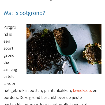
Wat is potgrond?
Potgro
nd is
een
soort
grond
die
sameng
esteld
is voor
het gebruik in potten, plantenbakken,
kweeksets
en
borders. Deze grond beschikt over de juiste
bestanddelen, waardoor planten alle benodigde