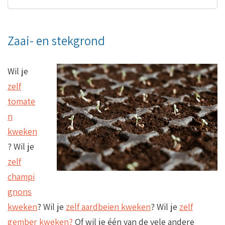
Zaai- en stekgrond
Wil je
zelf
tomate
n
kweken
? Wil je
zelf
champi
gnons
kweken
? Wil je
zelf aardbeien kweken
? Wil je
zelf
gember kweken?
Of wil je één van de vele andere