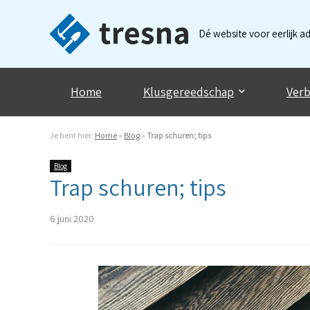
Dé website voor eerlijk a
Home
Klusgereedschap
Verb
Je bent hier:
Home
»
Blog
»
Trap schuren; tips
Blog
Trap schuren; tips
6 juni 2020