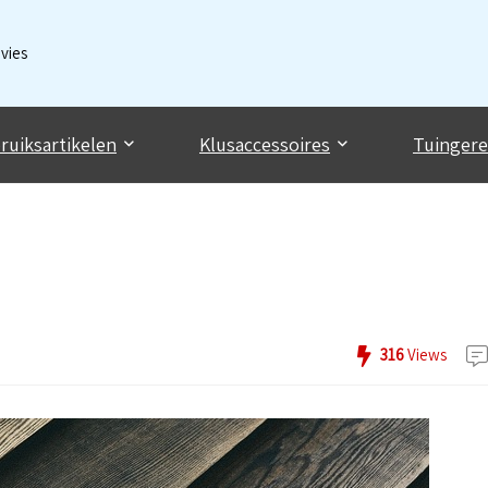
dvies
ruiksartikelen
Klusaccessoires
Tuinger
316
Views