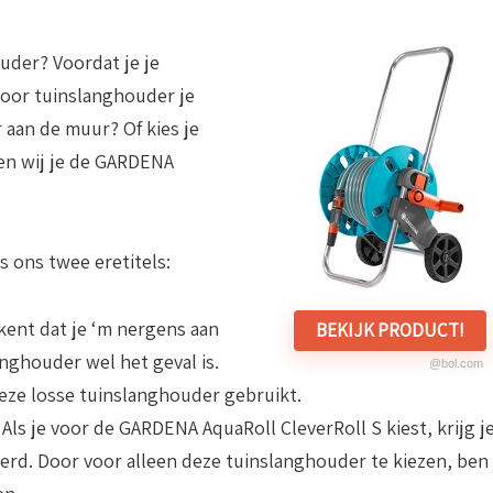
uder? Voordat je je
voor tuinslanghouder je
 aan de muur? Of kies je
den wij je de GARDENA
 ons twee eretitels:
ekent dat je ‘m nergens aan
BEKIJK PRODUCT!
anghouder wel het geval is.
@bol.com
 deze losse tuinslanghouder gebruikt.
. Als je voor de GARDENA AquaRoll CleverRoll S kiest, krijg j
erd. Door voor alleen deze tuinslanghouder te kiezen, ben 