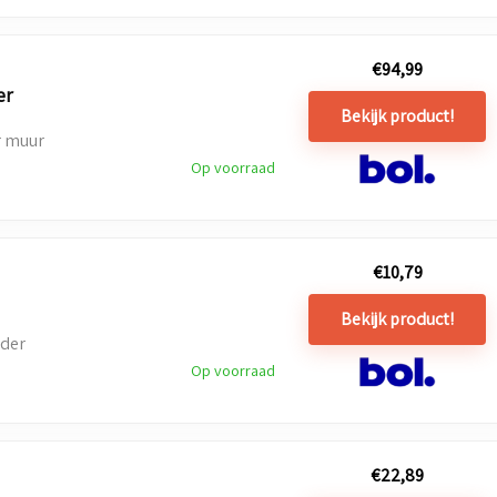
€
94,99
er
Bekijk product!
r muur
Op voorraad
€
10,79
Bekijk product!
uder
Op voorraad
€
22,89