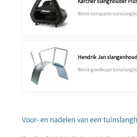
Kärcher slanghouder Plu
Beste compacte tuinslangh
Hendrik Jan slangenhou
Beste goedkope tuinslangh
Voor- en nadelen van een tuinslang