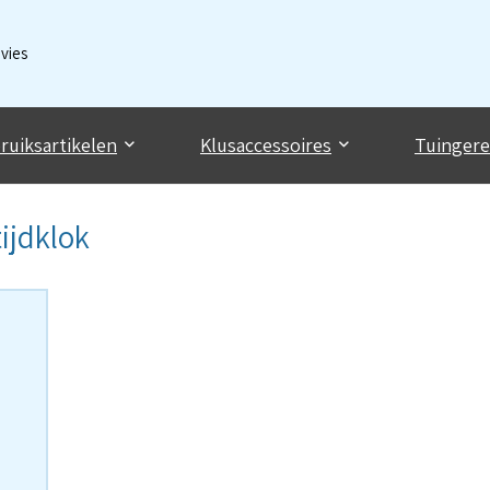
dvies
ruiksartikelen
Klusaccessoires
Tuinger
ijdklok