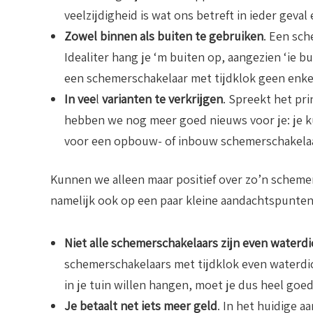
veelzijdigheid is wat ons betreft in ieder geval
Zowel binnen als buiten te gebruiken
. Een sch
Idealiter hang je ‘m buiten op, aangezien ‘ie bu
een schemerschakelaar met tijdklok geen enke
In vee
l
varianten te verkrijgen
. Spreekt het pr
hebben we nog meer goed nieuws voor je: je ku
voor een opbouw- of inbouw schemerschakelaa
Kunnen we alleen maar positief over zo’n schemersc
namelijk ook op een paar kleine aandachtspunten
Niet alle schemerschakelaars zijn even waterdi
schemerschakelaars met tijdklok even waterdic
in je tuin willen hangen, moet je dus heel goed 
Je betaalt net iets meer geld
. In het huidige a