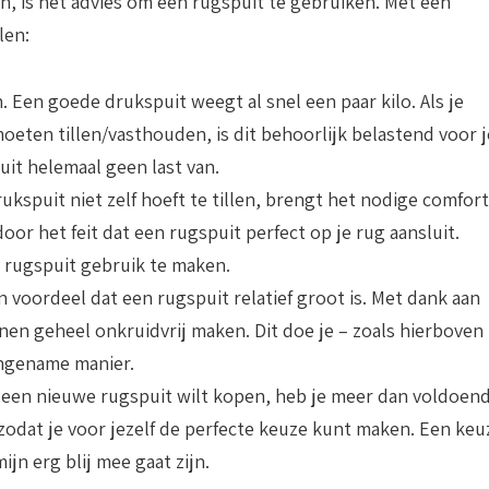
en, is het advies om een rugspuit te gebruiken. Met een
len:
n
. Een goede drukspuit weegt al snel een paar kilo. Als je
oeten tillen/vasthouden, is dit behoorlijk belastend voor j
uit helemaal geen last van.
rukspuit niet zelf hoeft te tillen, brengt het nodige comfort
or het feit dat een rugspuit perfect op je rug aansluit.
 rugspuit gebruik te maken.
 voordeel dat een rugspuit relatief groot is. Met dank aan
nen geheel onkruidvrij maken. Dit doe je – zoals hierboven
ngename manier.
e een nieuwe rugspuit wilt kopen, heb je meer dan voldoen
 zodat je voor jezelf de perfecte keuze kunt maken. Een keu
ijn erg blij mee gaat zijn.