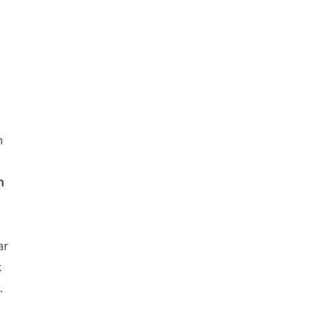
n
n
ar
k
.