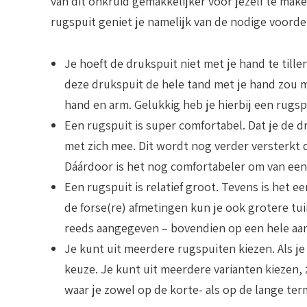
van dit onkruid gemakkelijker voor jezelf te mak
rugspuit geniet je namelijk van de nodige voorde
Je hoeft de drukspuit niet met je hand te tille
deze drukspuit de hele tand met je hand zou m
hand en arm. Gelukkig heb je hierbij een rugsp
Een rugspuit is super comfortabel.
Dat je de d
met zich mee. Dit wordt nog verder versterkt do
Dáárdoor is het nog comfortabeler om van een
Een rugspuit is relatief groot.
Tevens is het een
de forse(re) afmetingen kun je ook grotere tui
reeds aangegeven – bovendien op een hele aa
Je kunt uit meerdere rugspuiten kiezen.
Als j
keuze. Je kunt uit meerdere varianten kiezen,
waar je zowel op de korte- als op de lange term