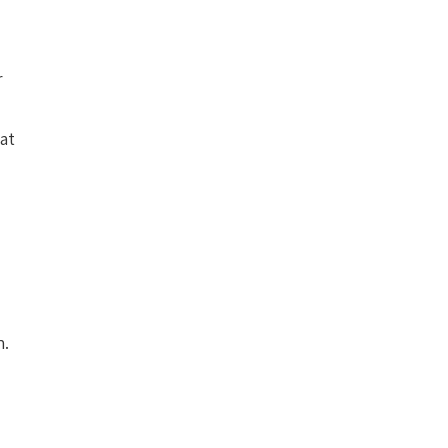
r
at
n.