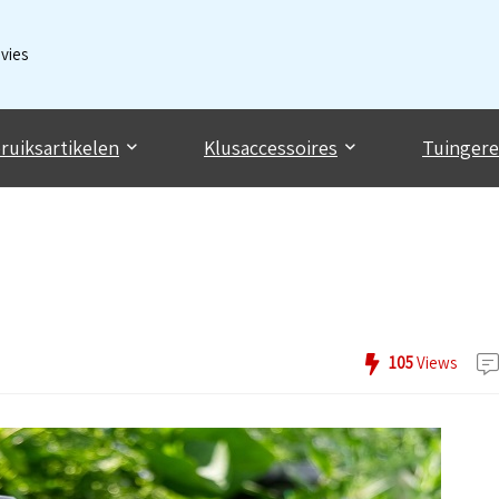
dvies
ruiksartikelen
Klusaccessoires
Tuinger
105
Views