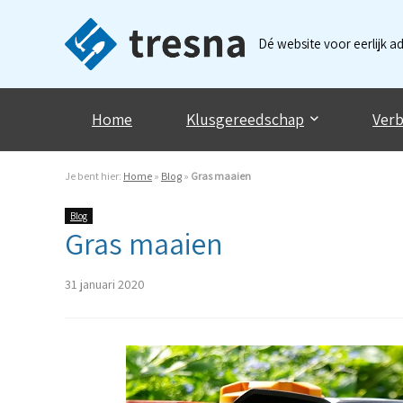
Dé website voor eerlijk a
Home
Klusgereedschap
Verb
Je bent hier:
Home
»
Blog
»
Gras maaien
Blog
Gras maaien
31 januari 2020