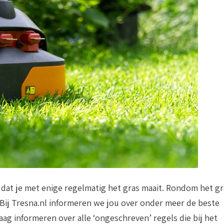
k dat je met enige regelmatig het gras maait. Rondom het gr
Bij Tresna.nl informeren we jou over onder meer de beste
g informeren over alle ‘ongeschreven’ regels die bij het