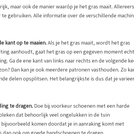
ijk, maar ook de manier waaróp je het gras maait. Allereer
r te gebruiken. Alle informatie over de verschillende machi
fde kant op te maaien.
Als je het gras maait, wordt het gras
ichting aanhoudt, gaat het gras op een gegeven moment ech
ing. Ga de ene kant van links naar rechts en de volgende ke
 gazon? Dan kan je ook meerdere patronen vasthouden. Zo ka
nde delen opsplitsen. Het belangrijkste is dus dat je variee
eding te dragen.
Doe bij voorkeur schoenen met een harde
bleken dat behoorlijk veel ongelukken in de tuin
an bijvoorbeeld komen doordat je in aanraking komt met
is dan ook om goede handschoenen te dragen.