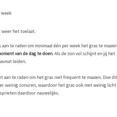
r week
t weer het toelaat.
s aan te raden om minimaal één per week het gras te maaien
moment van de dag te doen
. Als de zon vol schijnt en jij het
rasmat leiden.
t aan te raden om het gras niet frequent te maaien. Doe di
n er weinig zonuren, waardoor het gras ook met weinig licht
sprieten daardoor nauwelijks.