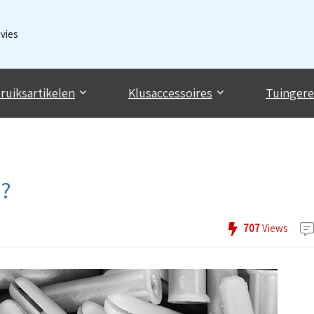
dvies
ruiksartikelen
Klusaccessoires
Tuinger
n?
707
Views