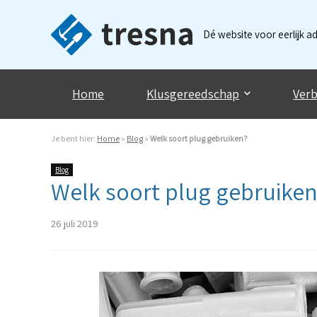
Dé website voor eerlijk a
Home
Klusgereedschap
Verb
Je bent hier:
Home
»
Blog
»
Welk soort plug gebruiken?
Blog
Welk soort plug gebruike
26 juli 2019