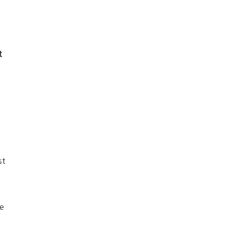
t
st
de