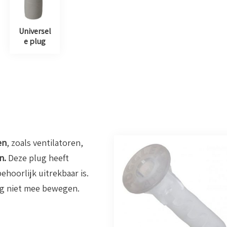
Universel
e plug
en
, zoals ventilatoren,
n.
Deze plug heeft
hoorlijk uitrekbaar is.
lug niet mee bewegen.