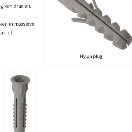
 kan draaien.
iken in
massieve
en- of
Nylon plug